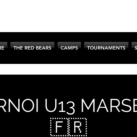
ME
THE RED BEARS
CAMPS
TOURNAMENTS
NOI U13 MARS
🇫🇷