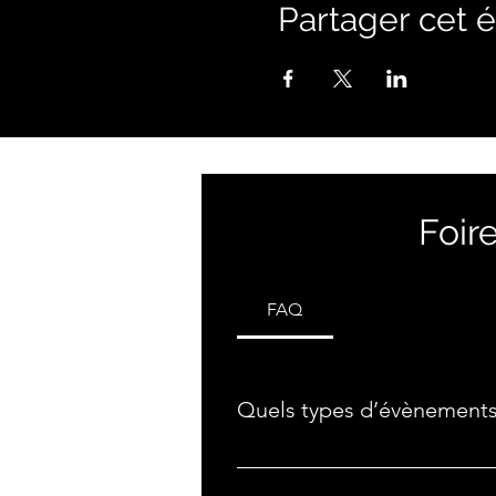
Partager cet
Foir
FAQ
Quels types d’évènements
Nous proposons : Des camps Des t
Des suivis vidéo techniques pers