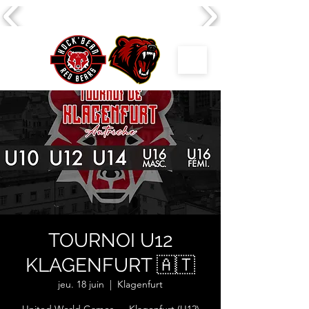
TOURNOI U12
KLAGENFURT 🇦🇹
jeu. 18 juin
  |  
Klagenfurt