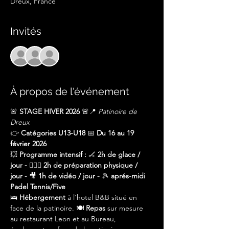
Dreux, France
Invités
+ 24 autres invités
À propos de l'événement
🚨 
STAGE HIVER 2026
 🚨📍 
Patinoire de 
Dreux
👉 
Catégories U13-U18
 📅 
Du 16 au 19 
février 2026
💥 
Programme intensif : 
🏒 
2h de glace / 
jour - 
🏋🏼‍♂️ 
2h de préparation physique / 
jour - 
🎥 
1h de vidéo / jour - 
🎾
 aprés-midi 
Padel Tennis/Five 
🛌 
Hébergement
 à l'hotel B&B situé en 
face de la patinoire. 🍽️ 
Repas
 sur mesure 
au restaurant Leon et au Bureau, 