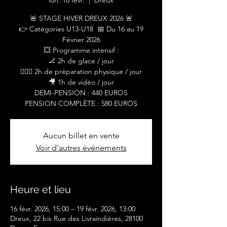
lun. 16 févr.
  |  
Dreux
🚨 STAGE HIVER DREUX 2026 🚨
👉 Catégories U13-U18 📅 Du 16 au 19
Février 2026
💥 Programme intensif :
🏒 2h de glace / jour
🏋🏼‍♂️ 2h de préparation physique / jour
🎥 1h de vidéo / jour
DEMI-PENSION : 440 EUROS
PENSION COMPLÈTE : 580 EUROS
Aucun billet en vente
Voir d'autres événements
Heure et lieu
16 févr. 2026, 15:00 – 19 févr. 2026, 13:00
Dreux, 22 bis Rue des Livraindières, 28100