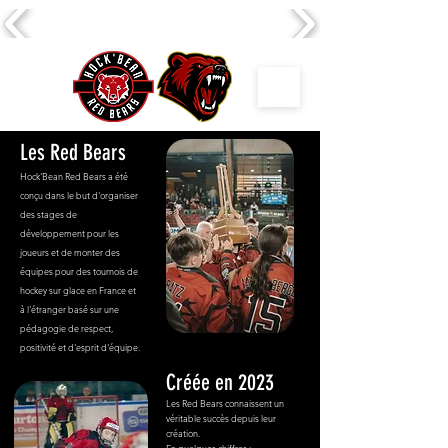
Les Red Bears
Hock'Bean Red Bears a été
conçu dans le but d'organiser
des stages de
développement pour les
joueurs et de monter des
équipes pour des tournois de
hockey sur glace en France et
à l'étranger basé sur une
pédagogie de respect,
positivité et d'esprit d'équipe.
Créée en 2023
Les Red Bears connaissent un
véritable succès depuis leur
création.