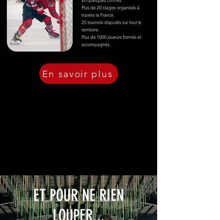
En quelques chiffres :
Plus de 20 stages organisés à
travers la France.
25 tournois disputés sur tout le
territoire.
Plus de 1000 joueurs formés et
accompagnés.
En savoir plus
ET POUR NE RIEN
LOUPER...