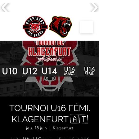
TOURNOI U16 FÉMI.
KLAGENFURT 🇦🇹
jeu. 18 juin
  |  
Klagenfurt